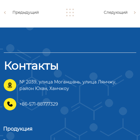
Предыдущий
Следующий
Контакты
№ 2039, улица Моганшань, улица Лянчжу,

район Юхан, Ханчжоу

+86-571-88777329
Продукция