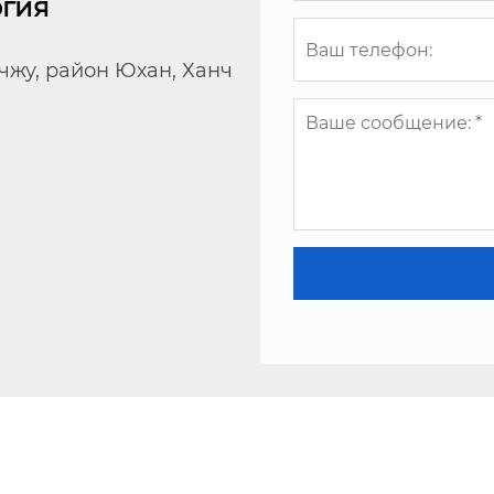
огия
чжу, район Юхан, Ханч