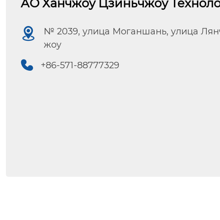
АО Ханчжоу Цзиньчжоу Технол

№ 2039, улица Моганшань, улица Лян
жоу

+86-571-88777329