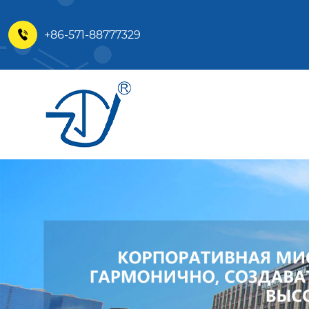
+86-571-88777329
