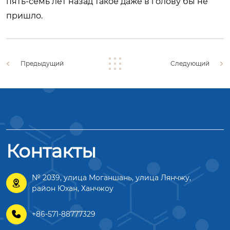
пять-семь лет назад такое даже в голову бы не
пришло.
Предыдущий
Следующий
Контакты
№ 2039, улица Моганшань, улица Лянчжу,

район Юхан, Ханчжоу

+86-571-88777329