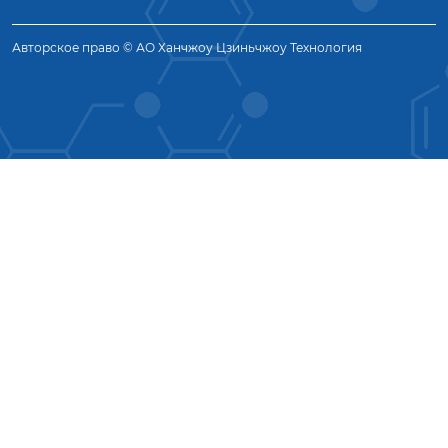
Авторское право © АО Ханчжоу Цзиньчжоу Технология