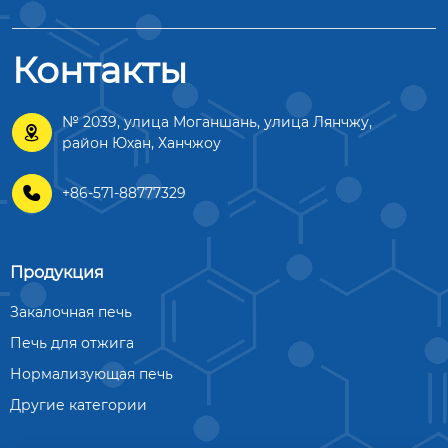
Контакты
№ 2039, улица Моганшань, улица Лянчжу,

район Юхан, Ханчжоу

+86-571-88777329
Продукция
Закалочная печь
Печь для отжига
Нормализующая печь
Другие категории