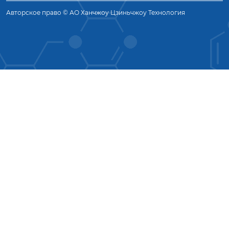
Авторское право © АО Ханчжоу Цзиньчжоу Технология