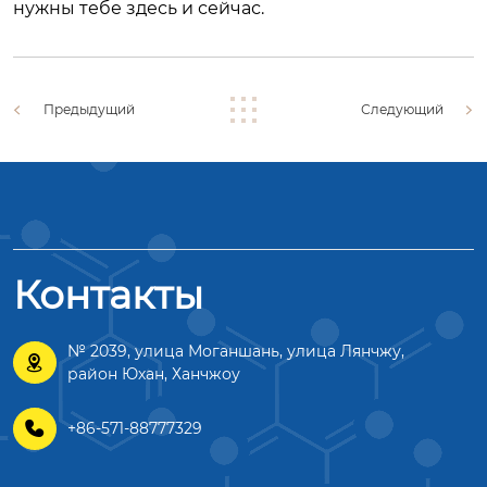
нужны тебе здесь и сейчас.
Предыдущий
Следующий
Контакты
№ 2039, улица Моганшань, улица Лянчжу,

район Юхан, Ханчжоу

+86-571-88777329