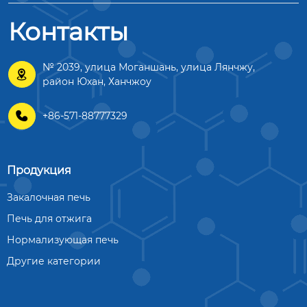
Контакты
№ 2039, улица Моганшань, улица Лянчжу,

район Юхан, Ханчжоу

+86-571-88777329
Продукция
Закалочная печь
Печь для отжига
Нормализующая печь
Другие категории