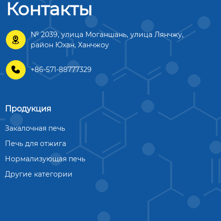
Контакты
№ 2039, улица Моганшань, улица Лянчжу,

район Юхан, Ханчжоу

+86-571-88777329
Продукция
Закалочная печь
Печь для отжига
Нормализующая печь
Другие категории