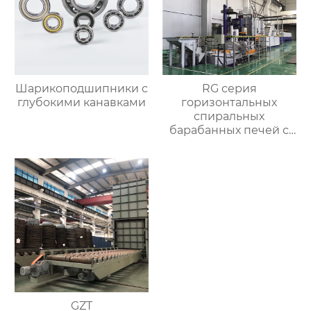
Шарикоподшипники с
RG серия
глубокими канавками
горизонтальных
спиральных
барабанных печей с
контролируемой
атмосферой для
термической
обработки
GZT