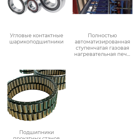
Угловые контактные
Полностью
шарикоподшипники
автоматизированная
ступенчатая газовая
нагревательная печь,
полностью
автоматизированная
газовая
нагревательная печь
для ковки
Подшипники
прокатных станов