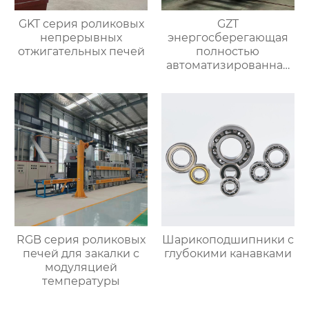
GKT серия роликовых
GZT
непрерывных
энергосберегающая
отжигательных печей
полностью
автоматизированная
печь для отжига с
контролируемой
атмосферой
RGB серия роликовых
Шарикоподшипники с
печей для закалки с
глубокими канавками
модуляцией
температуры