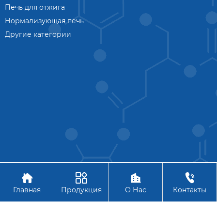
Печь для отжига
Нормализующая печь
Другие категории




Авторское право © АО Ханчжоу Цзиньчжоу Технология
Главная
Продукция
О Нас
Контакты