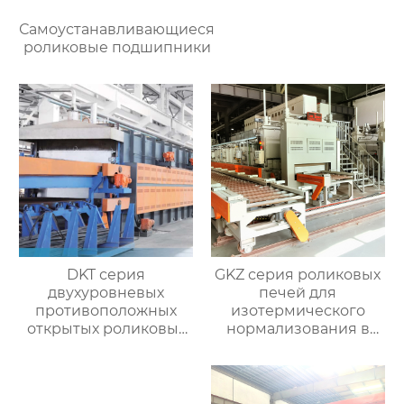
Самоустанавливающиеся
роликовые подшипники
DKT серия
GKZ серия роликовых
двухуровневых
печей для
противоположных
изотермического
открытых роликовых
нормализования в
непрерывных
непрерывном
отжигательных печей
процессе