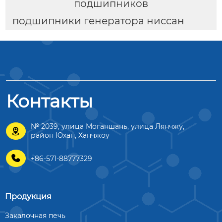
подшипников
подшипники генератора ниссан
Контакты
№ 2039, улица Моганшань, улица Лянчжу,

район Юхан, Ханчжоу

+86-571-88777329
Продукция
Закалочная печь