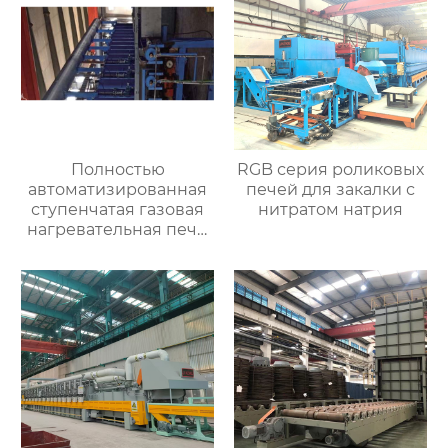
Полностью
RGB серия роликовых
автоматизированная
печей для закалки с
ступенчатая газовая
нитратом натрия
нагревательная печь,
полностью
автоматизированная
газовая
нагревательная печь
для ковки