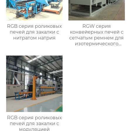
RGB серия роликовых
RGW серия
печей для закалки с
конвейерных печей с
нитратом натрия
сетчатым ремнем для
изотермического
нормализования в
непрерывном
процессе
RGB серия роликовых
печей для закалки с
модуляцией