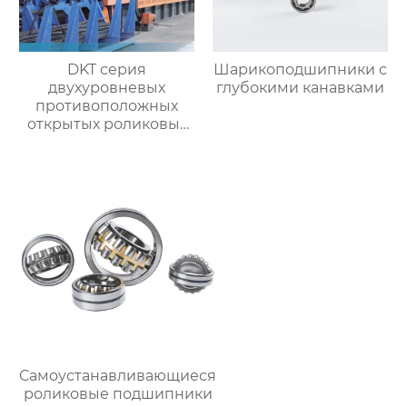
DKT серия
Шарикоподшипники с
двухуровневых
глубокими канавками
противоположных
открытых роликовых
непрерывных
отжигательных печей
Самоустанавливающиеся
роликовые подшипники