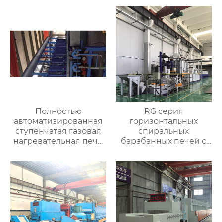
алюминиевых листов
Полностью
RG серия
автоматизированная
горизонтальных
ступенчатая газовая
спиральных
нагревательная печь,
барабанных печей с
полностью
контролируемой
автоматизированная
атмосферой для
газовая
термической
нагревательная печь
обработки
для ковки