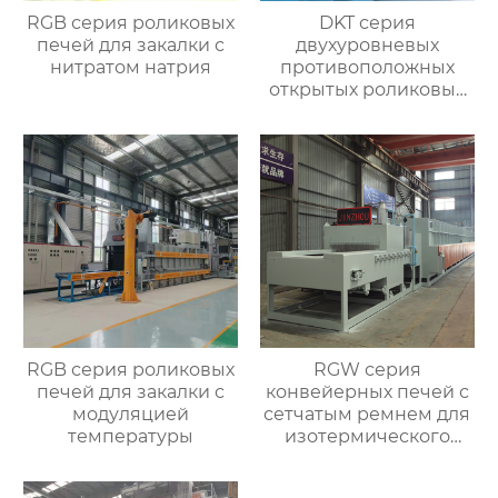
RGB серия роликовых
DKT серия
печей для закалки с
двухуровневых
нитратом натрия
противоположных
открытых роликовых
непрерывных
отжигательных печей
RGB серия роликовых
RGW серия
печей для закалки с
конвейерных печей с
модуляцией
сетчатым ремнем для
температуры
изотермического
нормализования в
непрерывном