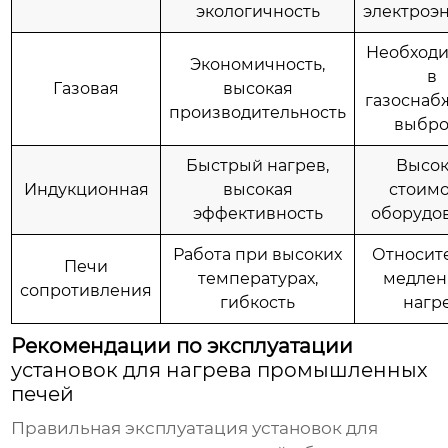
экологичность
электроэ
Необходи
Экономичность,
в
Газовая
высокая
газоснаб
производительность
выбр
Быстрый нагрев,
Высок
Индукционная
высокая
стоимо
эффективность
оборудо
Работа при высоких
Относит
Печи
температурах,
медле
сопротивления
гибкость
нагр
Рекомендации по эксплуатации
установок для нагрева промышленных
печей
Правильная эксплуатация
установок для