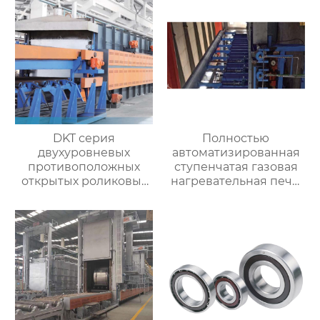
DKT серия
Полностью
двухуровневых
автоматизированная
противоположных
ступенчатая газовая
открытых роликовых
нагревательная печь,
непрерывных
полностью
отжигательных печей
автоматизированная
газовая
нагревательная печь
для ковки