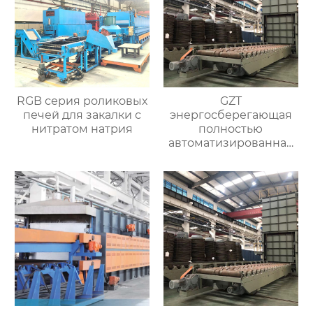
RGB серия роликовых
GZT
печей для закалки с
энергосберегающая
нитратом натрия
полностью
автоматизированная
печь для отжига с
контролируемой
атмосферой