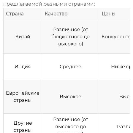
предлагаемой разными странами:
Страна
Качество
Цены
Различное (от
Китай
бюджетного до
Конкуренто
высокого)
Индия
Среднее
Ниже ср
Европейские
Высокое
Высо
страны
Различное (от
Другие
высокого до
Разли
страны