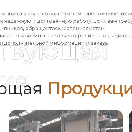
дшипники
являются важным компонентом многих м
х надежную и долговечную работу. Если вам треб
шипников
, обращайтесь к специалистам.
агает широкий ассортимент
роликовых радиаль
ствующая
я дополнительной информации и заказа.
ия
ующая
Продукц