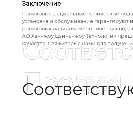
Заключение
Роликовые радиальные конические по
установка и обслуживание гарантируют и
роликовых радиальных конических под
АО Ханчжоу Цзиньчжоу Технология
предл
Соответ
качества.
Свяжитесь с нами
для получени
Продукц
Соответств