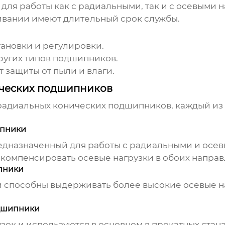
для работы как с радиальными, так и с осевыми н
вании имеют длительный срок службы.
тановки и регулировки.
ругих типов подшипников.
 защиты от пыли и влаги.
ческих подшипников
радиальных конических подшипников
, каждый из
ипники
едназначенный для работы с радиальными и осев
 компенсировать осевые нагрузки в обоих направ
пники
способны выдерживать более высокие осевые на
дшипники
зок и используются в основном в прокатных ста