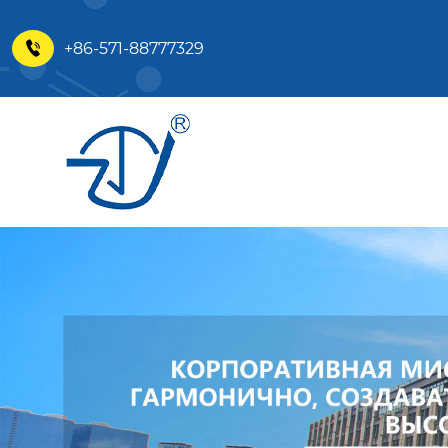
+86-571-88777329
