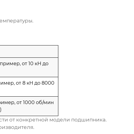
температуры.
пример, от 10 кН до
имер, от 8 кН до 8000
имер, от 1000 об/мин
)
сти от конкретной модели подшипника.
оизводителя.