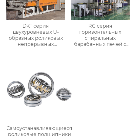
DKT серия
RG серия
двухуровневых U-
горизонтальных
образных роликовых
спиральных
непрерывных
барабанных печей с
отжигательных печей
контролируемой
атмосферой для
термической
обработки
Самоустанавливающиеся
роликовые подшипники