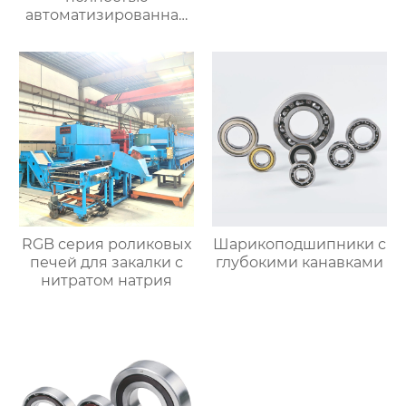
автоматизированная
печь для отжига с
контролируемой
атмосферой
RGB серия роликовых
Шарикоподшипники с
печей для закалки с
глубокими канавками
нитратом натрия