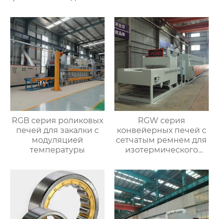
RGB серия роликовых
RGW серия
печей для закалки с
конвейерных печей с
модуляцией
сетчатым ремнем для
температуры
изотермического
нормализования в
непрерывном
процессе