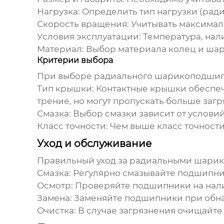
Нагрузка:
Определить тип нагрузки (ради
Скорость вращения:
Учитывать максимал
Условия эксплуатации:
Температура, нали
Материал:
Выбор материала колец и шари
Критерии выбора
При выборе
радиального шарикоподшип
Тип крышки:
Контактные крышки обеспеч
трение, но могут пропускать больше заг
Смазка:
Выбор смазки зависит от условий
Класс точности:
Чем выше класс точности
Уход и обслуживание
Правильный уход за
радиальными шарик
Смазка:
Регулярно смазывайте подшипни
Осмотр:
Проверяйте подшипники на нали
Замена:
Заменяйте подшипники при обна
Очистка:
В случае загрязнения очищайте