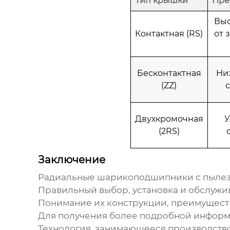
Тип крышки
Пре
Выс
Контактная (RS)
от 
Бесконтактная
Ни
(ZZ)
с
Двухкромочная
У
(2RS)
Заключение
Радиальные шарикоподшипники с пыле
Правильный выбор, установка и обслужи
Понимание их конструкции, преимуществ
Для получения более подробной информа
Технология
, занимающееся производств