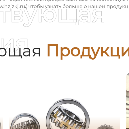
ствующая
.hzjzkj.ru/
, чтобы узнать больше о нашей продукц
ия
ующая
Продукц