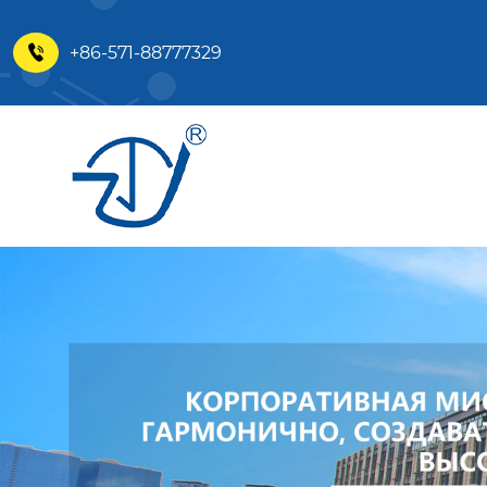
+86-571-88777329
