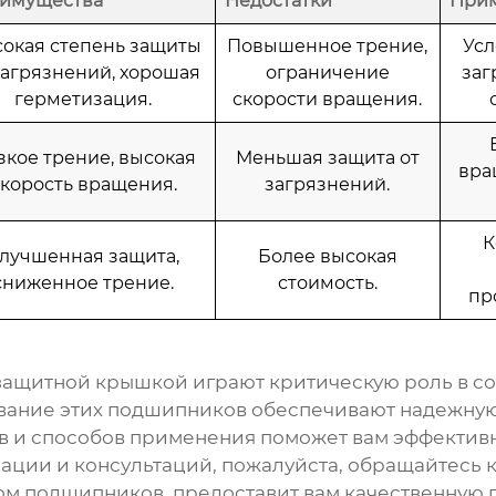
имущества
Недостатки
При
окая степень защиты
Повышенное трение,
Ус
загрязнений, хорошая
ограничение
заг
герметизация.
скорости вращения.
зкое трение, высокая
Меньшая защита от
вра
корость вращения.
загрязнений.
К
лучшенная защита,
Более высокая
сниженное трение.
стоимость.
пр
защитной крышкой
играют критическую роль в с
вание этих подшипников обеспечивают надежную
 и способов применения поможет вам эффективн
ции и консультаций, пожалуйста, обращайтесь 
ом подшипников, предоставит вам качественную