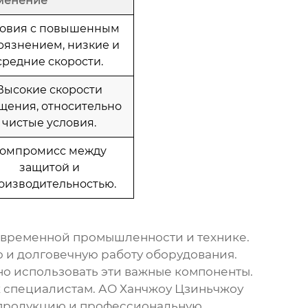
менение
ловия с повышенным
рязнением, низкие и
средние скорости.
Высокие скорости
щения, относительно
чистые условия.
омпромисс между
защитой и
оизводительностью.
овременной промышленности и технике.
 и долговечную работу оборудования.
о использовать эти важные компоненты.
к специалистам.
АО Ханчжоу Цзиньчжоу
 продукцию и профессиональную