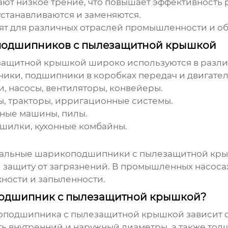
т низкое трение, что повышает эффективность 
станавливаются и заменяются.
т для различных отраслей промышленности и об
одшипников с пылезащитной крышкой
защитной крышкой
широко используются в разли
ки, подшипники в коробках передач и двигател
, насосы, вентиляторы, конвейеры.
, тракторы, ирригационные системы.
ные машины, пилы.
шилки, кухонные комбайны.
альные шарикоподшипники с пылезащитной кр
 защиту от загрязнений. В промышленных насоса
жности и запыленности.
подшипник с пылезащитной крышкой?
оподшипника с пылезащитной крышкой
зависит 
ь внутренний и наружный диаметры, а также тол