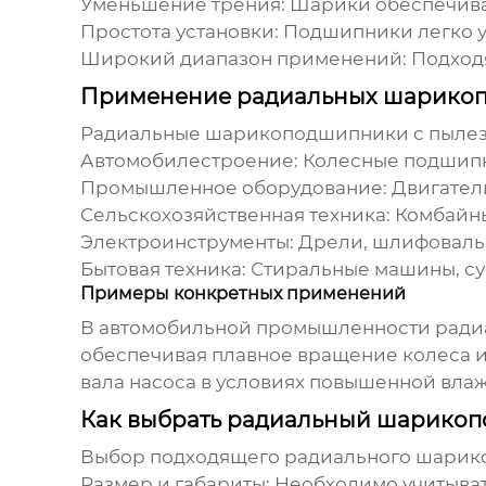
Уменьшение трения:
Шарики обеспечиваю
Простота установки:
Подшипники легко у
Широкий диапазон применений:
Подходя
Применение радиальных шарикоп
Радиальные шарикоподшипники с пыле
Автомобилестроение:
Колесные подшипни
Промышленное оборудование:
Двигатели
Сельскохозяйственная техника:
Комбайны
Электроинструменты:
Дрели, шлифоваль
Бытовая техника:
Стиральные машины, су
Примеры конкретных применений
В автомобильной промышленности
ради
обеспечивая плавное вращение колеса и
вала насоса в условиях повышенной вла
Как выбрать радиальный шарико
Выбор подходящего
радиального шарик
Размер и габариты:
Необходимо учитыват