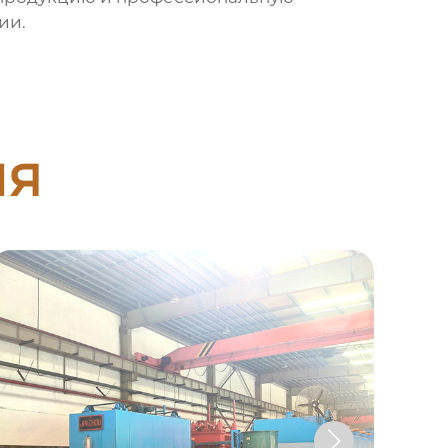
ии.
ия