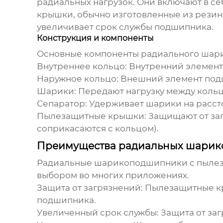
радиальных нагрузок. Они включают в се
крышки, обычно изготовленные из резины 
увеличивает срок службы подшипника.
Конструкция и компоненты
Основные компоненты
радиального шар
Внутреннее кольцо:
Внутренний элемент 
Наружное кольцо:
Внешний элемент подш
Шарики:
Передают нагрузку между коль
Сепаратор:
Удерживает шарики на рассто
Пылезащитные крышки:
Защищают от заг
соприкасаются с кольцом).
Преимущества радиальных шарик
Радиальные шарикоподшипники с пыле
выбором во многих приложениях.
Защита от загрязнений:
Пылезащитные кр
подшипника.
Увеличенный срок службы:
Защита от заг