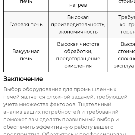
печь
стоим
нагрев
Высокая
Требу
Газовая печь
производительность,
контр
экономичность
горе
Высокая чистота
Высо
Вакуумная
обработки,
стоимо
печь
предотвращение
сложн
окисления
эксплуа
Заключение
Выбор
оборудования для промышленных
печей
является сложной задачей, требующей
учета множества факторов. Тщательный
анализ ваших потребностей и требований
поможет вам сделать правильный выбор и
обеспечить эффективную работу вашего
предприятия. Обратитесь к профессионалам,