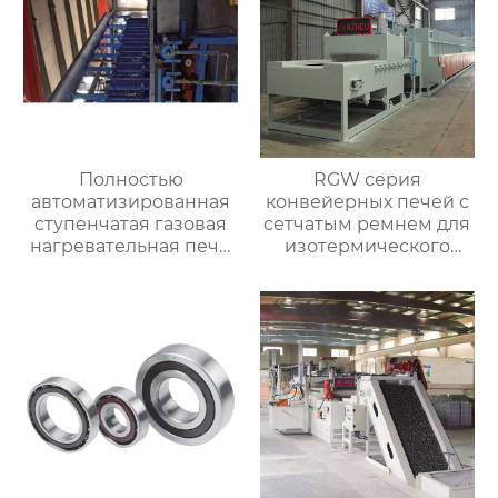
Полностью
RGW серия
автоматизированная
конвейерных печей с
ступенчатая газовая
сетчатым ремнем для
нагревательная печь,
изотермического
полностью
нормализования в
автоматизированная
непрерывном
газовая
процессе
нагревательная печь
для ковки