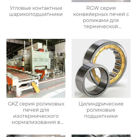
Угловые контактные
RGW серия
шарикоподшипники
конвейерных печей с
роликами для
термической
обработки
GKZ серия роликовых
Цилиндрические
печей для
роликовые
изотермического
подшипники
нормализования в
непрерывном
процессе