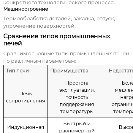
конкретного технологического процесса.
Машиностроение
Термообработка деталей, закалка, отпуск,
упрочнение поверхностей.
Сравнение типов промышленных
печей
Сравним основные типы
промышленных печей
по различным параметрам:
Тип печи
Преимущества
Недостат
Простота
Бол
эксплуатации,
медле
Печь
точность
нагр
сопротивления
поддержания
огранич
температуры
темпер
Быстрый и
Индукционная
Высо
равномерный