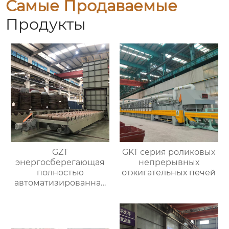
Самые Продаваемые
Продукты
GZT
GKT серия роликовых
энергосберегающая
непрерывных
полностью
отжигательных печей
автоматизированная
печь для отжига с
контролируемой
атмосферой