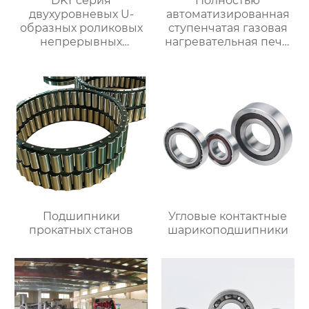
DKT серия
Полностью
двухуровневых U-
автоматизированная
образных роликовых
ступенчатая газовая
непрерывных
нагревательная печь,
отжигательных печей
полностью
автоматизированная
газовая
нагревательная печь
для ковки
Подшипники
Угловые контактные
прокатных станов
шарикоподшипники