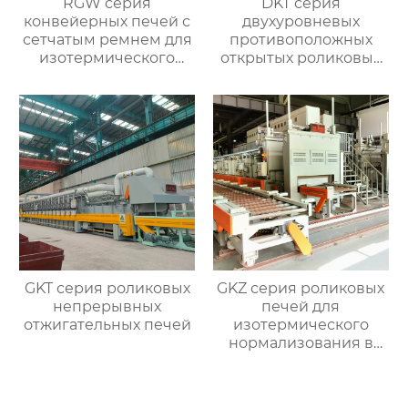
RGW серия
DKT серия
конвейерных печей с
двухуровневых
сетчатым ремнем для
противоположных
изотермического
открытых роликовых
нормализования в
непрерывных
непрерывном
отжигательных печей
процессе
GKT серия роликовых
GKZ серия роликовых
непрерывных
печей для
отжигательных печей
изотермического
нормализования в
непрерывном
процессе