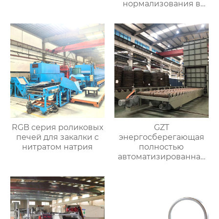
нормализования в
непрерывном
процессе
RGB серия роликовых
GZT
печей для закалки с
энергосберегающая
нитратом натрия
полностью
автоматизированная
печь для отжига с
контролируемой
атмосферой