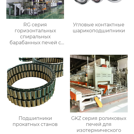
RG серия
Угловые контактные
горизонтальных
шарикоподшипники
спиральных
барабанных печей с
контролируемой
атмосферой для
термической
обработки
Подшипники
GKZ серия роликовых
прокатных станов
печей для
изотермического