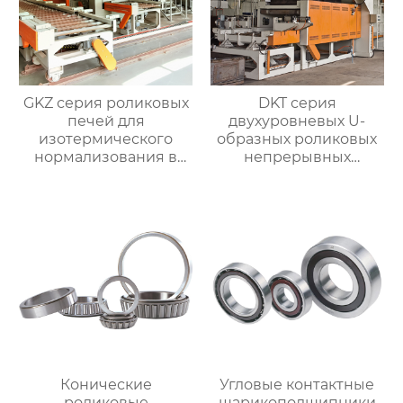
GKZ серия роликовых
DKT серия
печей для
двухуровневых U-
изотермического
образных роликовых
нормализования в
непрерывных
непрерывном
отжигательных печей
процессе
Конические
Угловые контактные
роликовые
шарикоподшипники