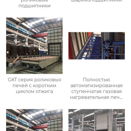
подшипники
GKT серия роликовых
Полностью
печей с коротким
автоматизированная
циклом отжига
ступенчатая газовая
нагревательная печь,
полностью
автоматизированная
газовая
нагревательная печь
для ковки