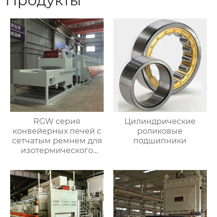
Продукты
RGW серия
Цилиндрические
конвейерных печей с
роликовые
сетчатым ремнем для
подшипники
изотермического
нормализования в
непрерывном
процессе