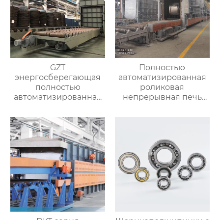
GZT
Полностью
энергосберегающая
автоматизированная
полностью
роликовая
автоматизированная
непрерывная печь
печь для отжига с
для отжига
контролируемой
алюминиевых листов
атмосферой