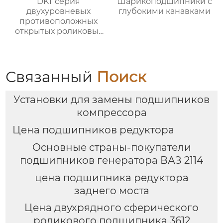
DKT серия
Шарикоподшипники с
двухуровневых
глубокими канавками
противоположных
открытых роликовых
непрерывных
отжигательных печей
Связанный
Поиск
Установки для замены подшипников
компрессора
Цена подшипников редуктора
Основные страны-покупатели
подшипников генератора ВАЗ 2114
цена подшипника редуктора
заднего моста
Цена двухрядного сферического
роликового подшипника 3612