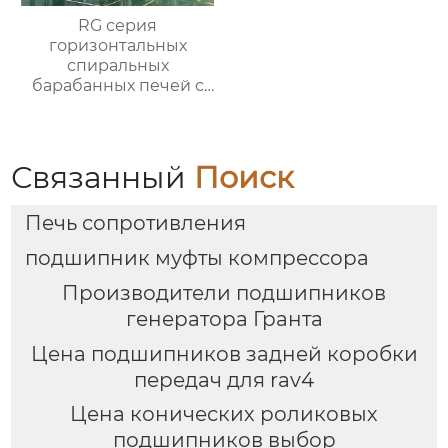
RG серия
горизонтальных
спиральных
барабанных печей с
контролируемой
атмосферой для
термической
обработки
Связанный
Поиск
Печь сопротивления
подшипник муфты компрессора
Производители подшипников
генератора Гранта
Цена подшипников задней коробки
передач для rav4
Цена конических роликовых
подшипников выбор