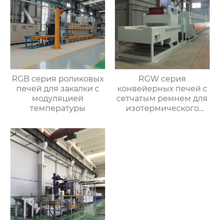
RGB серия роликовых
RGW серия
печей для закалки с
конвейерных печей с
модуляцией
сетчатым ремнем для
температуры
изотермического
нормализования в
непрерывном
процессе