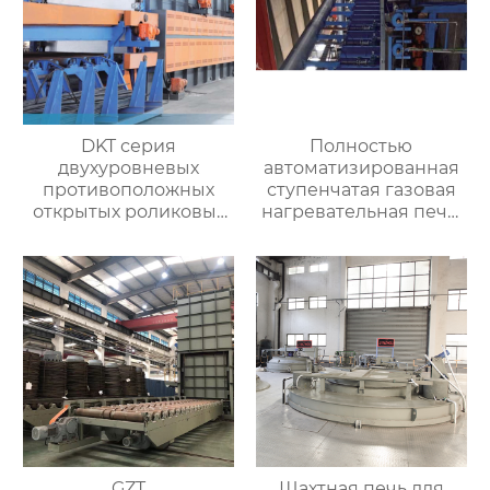
DKT серия
Полностью
двухуровневых
автоматизированная
противоположных
ступенчатая газовая
открытых роликовых
нагревательная печь,
непрерывных
полностью
отжигательных печей
автоматизированная
газовая
нагревательная печь
для ковки
GZT
Шахтная печь для