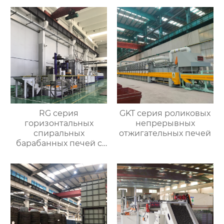
RG серия
GKT серия роликовых
горизонтальных
непрерывных
спиральных
отжигательных печей
барабанных печей с
контролируемой
атмосферой для
термической
обработки