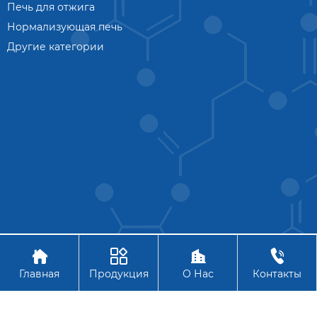
Печь для отжига
Нормализующая печь
Другие категории




Авторское право © АО Ханчжоу Цзиньчжоу Технология
Главная
Продукция
О Нас
Контакты