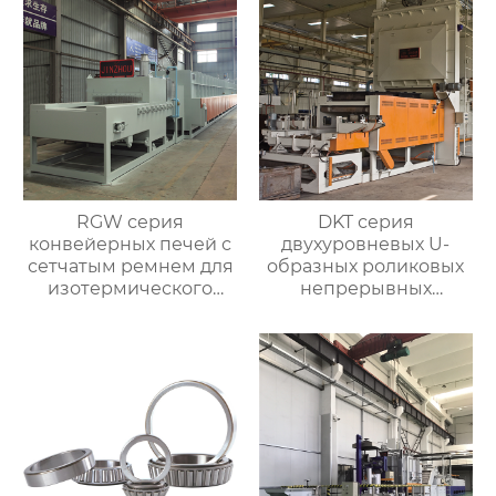
RGW серия
DKT серия
конвейерных печей с
двухуровневых U-
сетчатым ремнем для
образных роликовых
изотермического
непрерывных
нормализования в
отжигательных печей
непрерывном
процессе