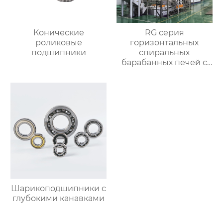
Конические
RG серия
роликовые
горизонтальных
подшипники
спиральных
барабанных печей с
контролируемой
атмосферой для
термической
обработки
Шарикоподшипники с
глубокими канавками