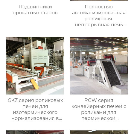
Подшипники
Полностью
прокатных станов
автоматизированная
роликовая
непрерывная печь
для отжига
алюминиевых листов
GKZ серия роликовых
RGW серия
печей для
конвейерных печей с
изотермического
роликами для
нормализования в
термической
непрерывном
обработки
процессе