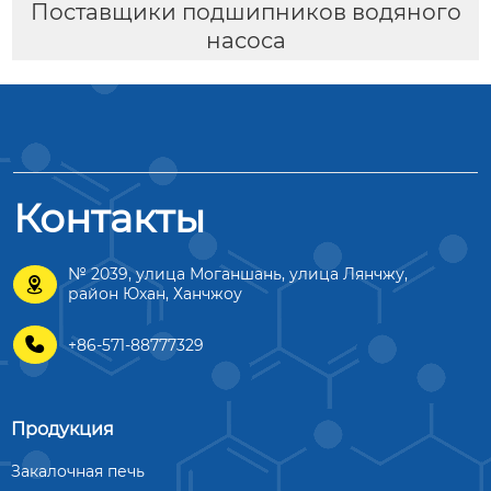
Поставщики подшипников водяного
насоса
Контакты
№ 2039, улица Моганшань, улица Лянчжу,

район Юхан, Ханчжоу

+86-571-88777329
Продукция
Закалочная печь