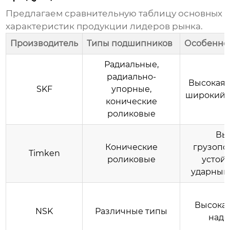
Предлагаем сравнительную таблицу основных
характеристик продукции лидеров рынка.
Производитель
Типы подшипников
Особенно
Радиальные,
радиально-
Высокая 
SKF
упорные,
широкий 
конические
роликовые
Вы
Конические
грузопо
Timken
роликовые
устойч
ударным
Высокая
NSK
Различные типы
наде