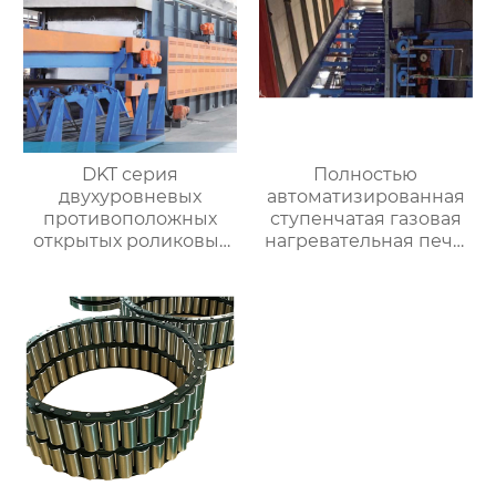
DKT серия
Полностью
двухуровневых
автоматизированная
противоположных
ступенчатая газовая
открытых роликовых
нагревательная печь,
непрерывных
полностью
отжигательных печей
автоматизированная
газовая
нагревательная печь
для ковки