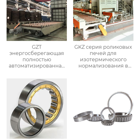
GZT
GKZ серия роликовых
энергосберегающая
печей для
полностью
изотермического
автоматизированная
нормализования в
печь для отжига с
непрерывном
контролируемой
процессе
атмосферой