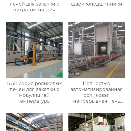
печей для закалки с
шарикоподшипники
нитратом натрия
RGB серия роликовых
Полностью
печей для закалки с
автоматизированная
модуляцией
роликовая
температуры
непрерывная печь
для отжига
алюминиевых листов