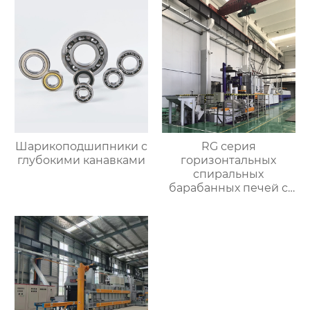
атмосферой
Шарикоподшипники с
RG серия
глубокими канавками
горизонтальных
спиральных
барабанных печей с
контролируемой
атмосферой для
термической
обработки