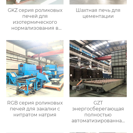
GKZ серия роликовых
Шахтная печь для
печей для
цементации
изотермического
нормализования в
непрерывном
процессе
RGB серия роликовых
GZT
печей для закалки с
энергосберегающая
нитратом натрия
полностью
автоматизированная
печь для отжига с
контролируемой