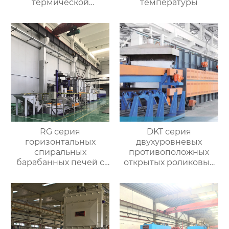
термической
температуры
обработки
RG серия
DKT серия
горизонтальных
двухуровневых
спиральных
противоположных
барабанных печей с
открытых роликовых
контролируемой
непрерывных
атмосферой для
отжигательных печей
термической
обработки