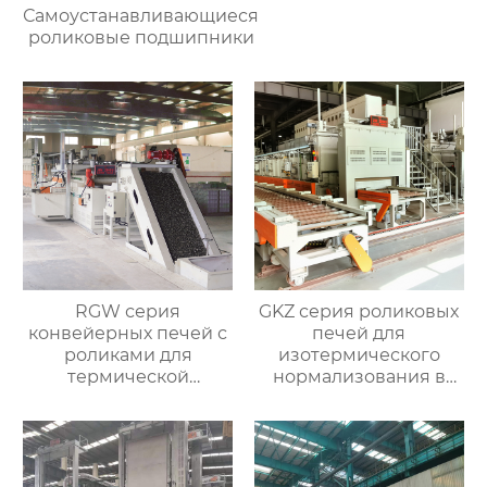
Самоустанавливающиеся
роликовые подшипники
RGW серия
GKZ серия роликовых
конвейерных печей с
печей для
роликами для
изотермического
термической
нормализования в
обработки
непрерывном
процессе