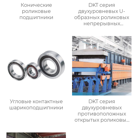
Конические
DKT серия
роликовые
двухуровневых U-
подшипники
образных роликовых
непрерывных
отжигательных печей
Угловые контактные
DKT серия
шарикоподшипники
двухуровневых
противоположных
открытых роликовых
непрерывных
отжигательных печей