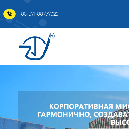
+86-571-88777329
