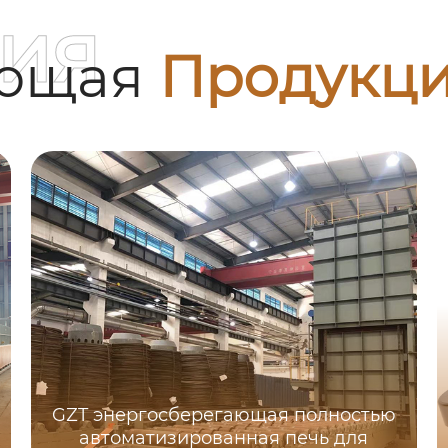
ия
ующая
Продукц
GZT энергосберегающая полностью
автоматизированная печь для