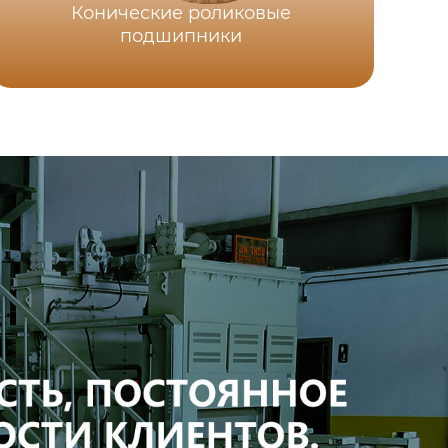
Конические роликовые
об
подшипники