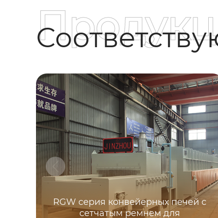
Продукц
Соответств
RGW серия конвейерных печей с
сетчатым ремнем для