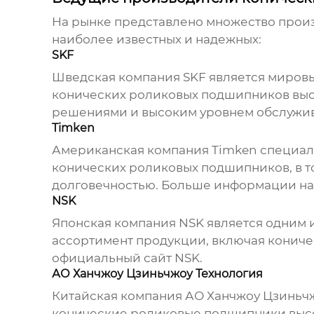
На рынке представлено множество про
наиболее известных и надежных:
SKF
Шведская компания SKF является миров
конических роликовых подшипников
выс
решениями и высоким уровнем обслужив
Timken
Американская компания Timken специал
конических роликовых подшипников
, в
долговечностью. Больше информации н
NSK
Японская компания NSK является одним
ассортимент продукции, включая
кониче
официальный сайт NSK
.
АО Ханчжоу Цзиньчжоу Технология
Китайская компания АО Ханчжоу Цзиньчж
конические роликовые подшипники
выс