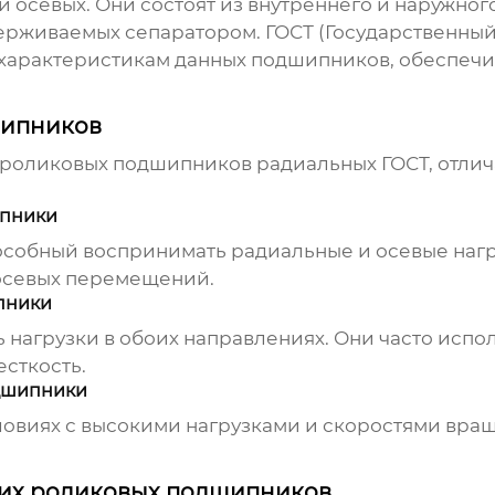
и осевых. Они состоят из внутреннего и наружно
держиваемых сепаратором. ГОСТ (Государственный
 характеристикам данных подшипников, обеспечи
шипников
 роликовых подшипников радиальных ГОСТ
, отли
ипники
особный воспринимать радиальные и осевые нагр
осевых перемещений.
пники
нагрузки в обоих направлениях. Они часто испол
сткость.
дшипники
ловиях с высокими нагрузками и скоростями вра
ких роликовых подшипников