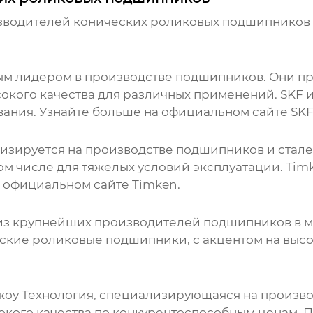
изводителей
конических роликовых подшипников 
ым лидером в производстве подшипников. Они п
окого качества для различных применений. SKF
ания. Узнайте больше на
официальном сайте SK
изируется на производстве подшипников и стал
 том числе для тяжелых условий эксплуатации. Ti
а
официальном сайте Timken
.
 из крупнейших производителей подшипников в 
ские роликовые подшипники
, с акцентом на выс
оу Технология, специализирующаяся на произво
окого качества по конкурентоспособным ценам. 