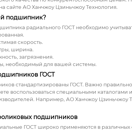
на сайте
АО Ханчжоу Цзиньчжоу Технология
.
ый подшипник?
дшипника радиального ГОСТ
необходимо учитыва
рованная.
тимая скорость.
ры, ширина.
ность, загрязнения.
ы, необходимый для вашей системы.
одшипников ГОСТ
ников
стандартизированы ГОСТ. Важно правильно
жете воспользоваться специальными каталогами
оизводителей. Например,
АО Ханчжоу Цзиньчжоу 
 роликовых подшипников
иальные ГОСТ
широко применяются в различных 