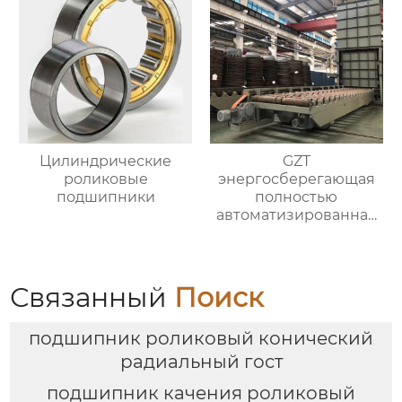
Цилиндрические
GZT
роликовые
энергосберегающая
подшипники
полностью
автоматизированная
печь для отжига с
контролируемой
атмосферой
Связанный
Поиск
подшипник роликовый конический
радиальный гост
подшипник качения роликовый