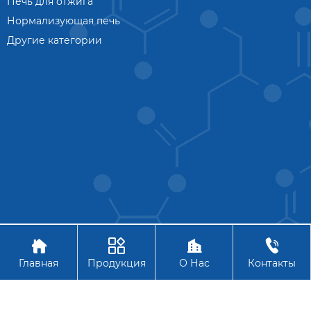
Печь для отжига
Нормализующая печь
Другие категории




Авторское право © АО Ханчжоу Цзиньчжоу Технология
Главная
Продукция
О Нас
Контакты