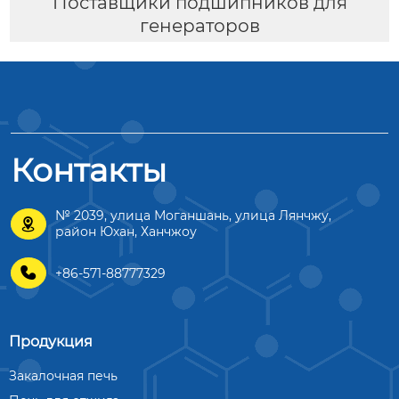
Поставщики подшипников для
генераторов
Контакты
№ 2039, улица Моганшань, улица Лянчжу,

район Юхан, Ханчжоу

+86-571-88777329
Продукция
Закалочная печь