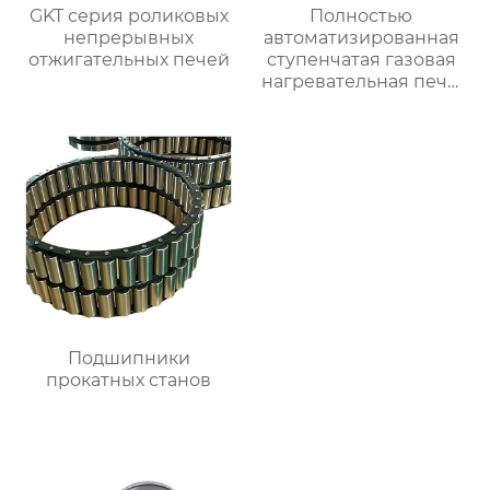
GKT серия роликовых
Полностью
непрерывных
автоматизированная
отжигательных печей
ступенчатая газовая
нагревательная печь,
полностью
автоматизированная
газовая
нагревательная печь
для ковки
Подшипники
прокатных станов