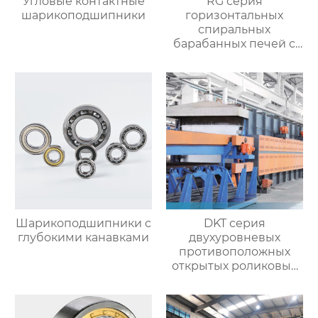
Угловые контактные
RG серия
шарикоподшипники
горизонтальных
спиральных
барабанных печей с
контролируемой
атмосферой для
термической
обработки
Шарикоподшипники с
DKT серия
глубокими канавками
двухуровневых
противоположных
открытых роликовых
непрерывных
отжигательных печей