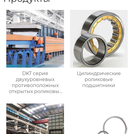
DKT серия
Цилиндрические
двухуровневых
роликовые
противоположных
подшипники
открытых роликовых
непрерывных
отжигательных печей