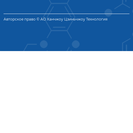
Авторское право © АО Ханчжоу Цзиньчжоу Технология