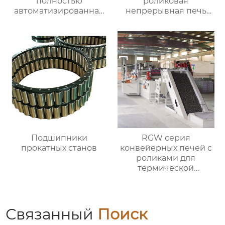
полностью
роликовая
автоматизированная
непрерывная печь
печь для отжига с
для отжига
контролируемой
алюминиевых листов
атмосферой
Подшипники
RGW серия
прокатных станов
конвейерных печей с
роликами для
термической
обработки
Связанный
Поиск