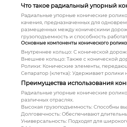
Что такое радиальный упорный к
Радиальные упорные конические роли
качения, предназначенных для одновреме
размещенных между коническими дорожк
грузоподъемность и способность работат
Основные компоненты конического ролик
Внутреннее кольцо:
С конической дорож
Внешнее кольцо:
Также с конической до
Ролики:
Конические элементы, передающ
Сепаратор (клетка):
Удерживает ролики на
Преимущества использования ко
Радиальные упорные конические роли
различных отраслях.
Высокая грузоподъемность:
Способны выд
Долговечность:
Обеспечивают длительны
Универсальность:
Подходят для широког