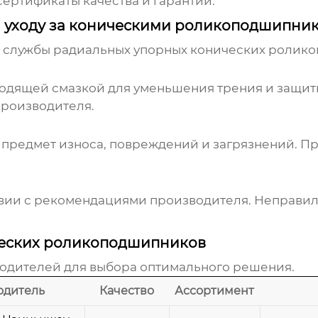
ертификаты качества и гарантии.
 уходу за коническими роликоподшипни
к службы
радиальных упорных конических ролик
дящей смазкой для уменьшения трения и защиты 
производителя.
предмет износа, повреждений и загрязнений. П
вии с рекомендациями производителя. Неправиль
ческих роликоподшипников
водителей для выбора оптимального решения.
одитель
Качество
Ассортимент