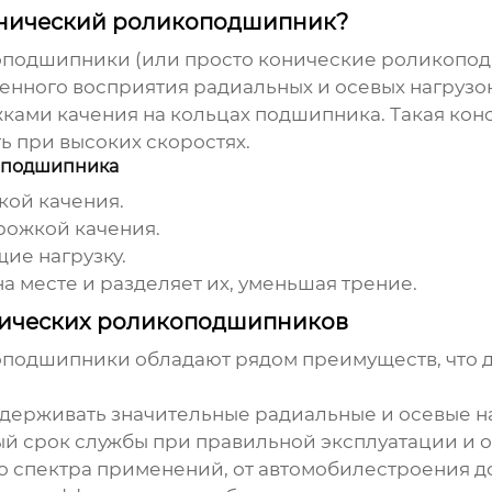
онический роликоподшипник?
коподшипники
(или просто конические роликопод
нного восприятия радиальных и осевых нагрузок.
ами качения на кольцах подшипника. Такая кон
ь при высоких скоростях.
оподшипника
кой качения.
рожкой качения.
ие нагрузку.
 месте и разделяет их, уменьшая трение.
нических роликоподшипников
коподшипники
обладают рядом преимуществ, что 
ерживать значительные радиальные и осевые на
й срок службы при правильной эксплуатации и 
о спектра применений, от автомобилестроения 