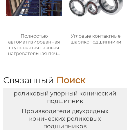
Полностью
Угловые контактные
автоматизированная
шарикоподшипники
ступенчатая газовая
нагревательная печь,
полностью
автоматизированная
газовая
нагревательная печь
Связанный
Поиск
для ковки
роликовый упорный конический
подшипник
Производители двухрядных
конических роликовых
подшипников