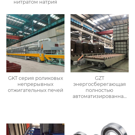
нитратом натрия
GKT серия роликовых
GZT
непрерывных
энергосберегающая
отжигательных печей
полностью
автоматизированная
печь для отжига с
контролируемой
атмосферой