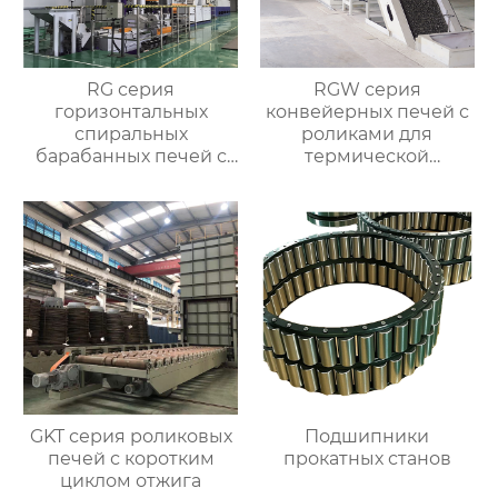
RG серия
RGW серия
горизонтальных
конвейерных печей с
спиральных
роликами для
барабанных печей с
термической
контролируемой
обработки
атмосферой для
термической
обработки
GKT серия роликовых
Подшипники
печей с коротким
прокатных станов
циклом отжига