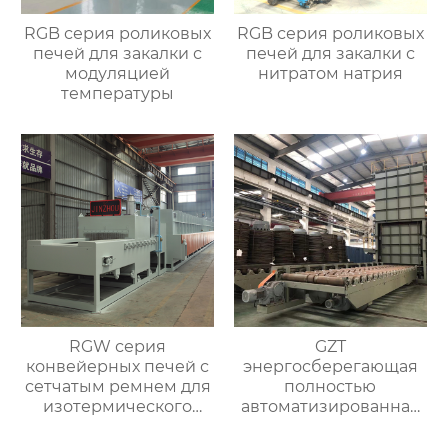
RGB серия роликовых
RGB серия роликовых
печей для закалки с
печей для закалки с
модуляцией
нитратом натрия
температуры
RGW серия
GZT
конвейерных печей с
энергосберегающая
сетчатым ремнем для
полностью
изотермического
автоматизированная
нормализования в
печь для отжига с
непрерывном
контролируемой