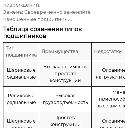
повреждений.
Замена:
Своевременно заменяйте
изношенные подшипники.
Таблица сравнения типов
подшипников
Тип
Преимущества
Недостатки
подшипника
Низкая стоимость,
Шариковые
Ограниче
простота
радиальные
нагрузки и с
конструкции
Мене
Роликовые
Высокая
приспособл
радиальные
грузоподъемность
высоким ско
Простота
Шариковые
Ограниче
конструкции,
упорные
осевые наг