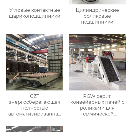
Угловые контактные
Цилиндрические
шарикоподшипники
роликовые
подшипники
GZT
RGW серия
энергосберегающая
конвейерных печей с
полностью
роликами для
автоматизированная
термической
печь для отжига с
обработки
контролируемой
атмосферой