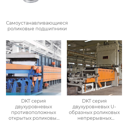
Самоустанавливающиеся
роликовые подшипники
DKT серия
DKT серия
двухуровневых
двухуровневых U-
противоположных
образных роликовых
открытых роликовых
непрерывных
непрерывных
отжигательных печей