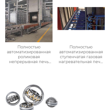
Полностью
Полностью
автоматизированная
автоматизированная
роликовая
ступенчатая газовая
непрерывная печь
нагревательная печь,
для отжига
полностью
алюминиевых листов
автоматизированная
газовая
нагревательная печь
для ковки