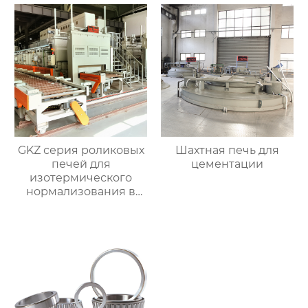
отжигательных печей
GKZ серия роликовых
Шахтная печь для
печей для
цементации
изотермического
нормализования в
непрерывном
процессе