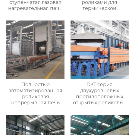
ступенчатая газовая
роликами для
нагревательная печь,
термической
полностью
обработки
автоматизированная
газовая
нагревательная печь
для ковки
Полностью
DKT серия
автоматизированная
двухуровневых
роликовая
противоположных
непрерывная печь
открытых роликовых
для отжига
непрерывных
алюминиевых листов
отжигательных печей