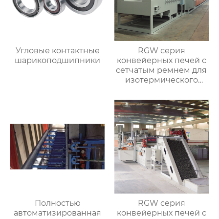
Угловые контактные
RGW серия
шарикоподшипники
конвейерных печей с
сетчатым ремнем для
изотермического
нормализования в
непрерывном
процессе
Полностью
RGW серия
автоматизированная
конвейерных печей с