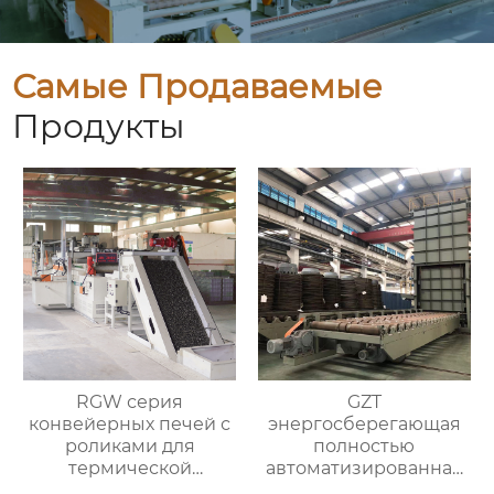
Самые Продаваемые
Продукты
RGW серия
GZT
конвейерных печей с
энергосберегающая
роликами для
полностью
термической
автоматизированная
обработки
печь для отжига с