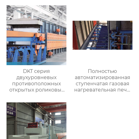
контролируемой
атмосферой
DKT серия
Полностью
двухуровневых
автоматизированная
противоположных
ступенчатая газовая
открытых роликовых
нагревательная печь,
непрерывных
полностью
отжигательных печей
автоматизированная
газовая
нагревательная печь
для ковки