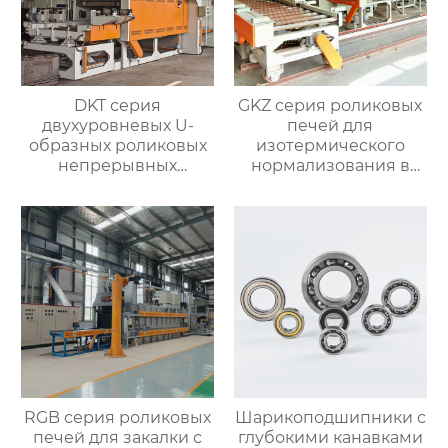
DKT серия
GKZ серия роликовых
двухуровневых U-
печей для
образных роликовых
изотермического
непрерывных
нормализования в
отжигательных печей
непрерывном
процессе
RGB серия роликовых
Шарикоподшипники с
печей для закалки с
глубокими канавками