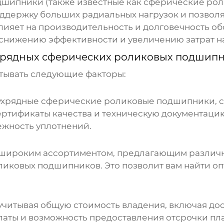
одшипники
(также известные как сферические ро
ддержку больших радиальных нагрузок и позвол
лияет на производительность и долговечность о
 снижению эффективности и увеличению затрат н
хрядных сферических роликовых подшип
тывать следующие факторы:
ухрядные сферические роликовые подшипники
,
сертификаты качества и техническую документац
ежность уплотнений.
 широким ассортиментом, предлагающим различн
оликовых подшипников
. Это позволит вам найти 
учитывая общую стоимость владения, включая дос
латы и возможность предоставления отсрочки пл