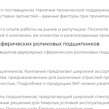
го поставщиком. Наличие технической поддержки
ставки запчастей – важные факторы при приняти
его опыте работы на рынке и репутации. Посетите
й о компании, ее клиентах и реализованных прое
сферических роликовых подшипников
авщиков
двухрядных сферических роликовых по
одшипников. Компания предлагает широкий ассо
тва, предназначенных для различных отраслей 
ностью. Подробнее о продукции SKF можно узнат
ель подшипников, предлагающий широкий спект
нные решения для тяжелых условий эксплуатации
. Посетите сайт Timken:
www.timken.com
.