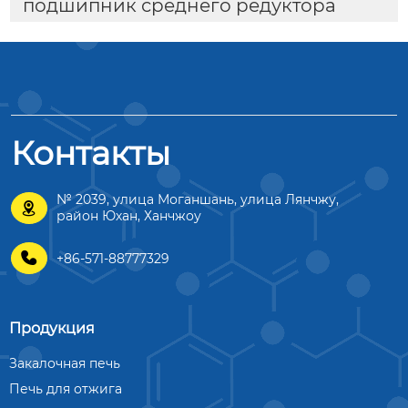
подшипник среднего редуктора
Контакты
№ 2039, улица Моганшань, улица Лянчжу,

район Юхан, Ханчжоу

+86-571-88777329
Продукция
Закалочная печь
Печь для отжига