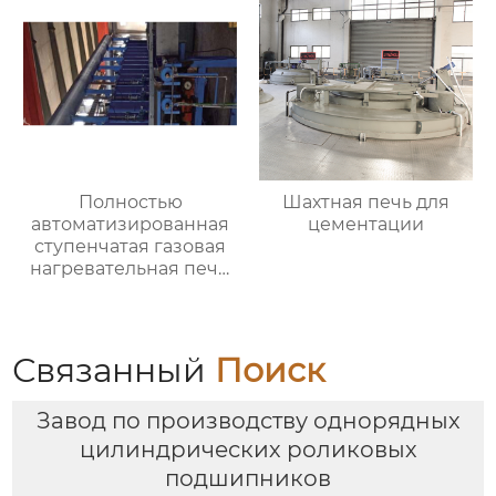
Полностью
Шахтная печь для
автоматизированная
цементации
ступенчатая газовая
нагревательная печь,
полностью
автоматизированная
газовая
нагревательная печь
Связанный
Поиск
для ковки
Завод по производству однорядных
цилиндрических роликовых
подшипников