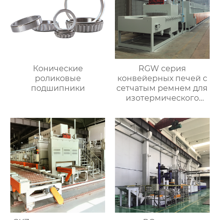
Конические
RGW серия
роликовые
конвейерных печей с
подшипники
сетчатым ремнем для
изотермического
нормализования в
непрерывном
процессе