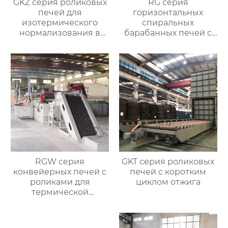
GKZ серия роликовых
RG серия
печей для
горизонтальных
изотермического
спиральных
нормализования в
барабанных печей с
непрерывном
контролируемой
процессе
атмосферой для
термической
обработки
RGW серия
GKT серия роликовых
конвейерных печей с
печей с коротким
роликами для
циклом отжига
термической
обработки