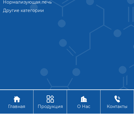
Нормализующая печь
Другие категории




Авторское право © АО Ханчжоу Цзиньчжоу Технология
Главная
Продукция
О Нас
Контакты