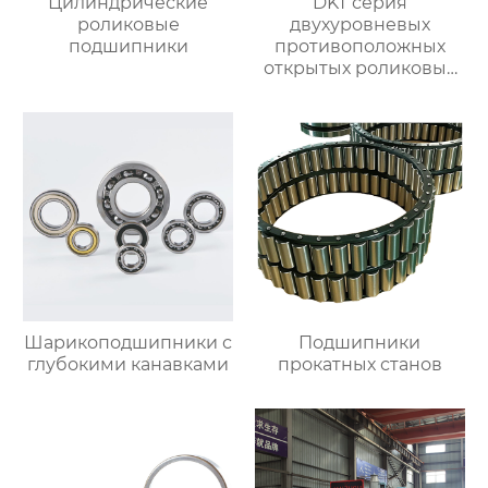
Цилиндрические
DKT серия
роликовые
двухуровневых
подшипники
противоположных
открытых роликовых
непрерывных
отжигательных печей
Шарикоподшипники с
Подшипники
глубокими канавками
прокатных станов