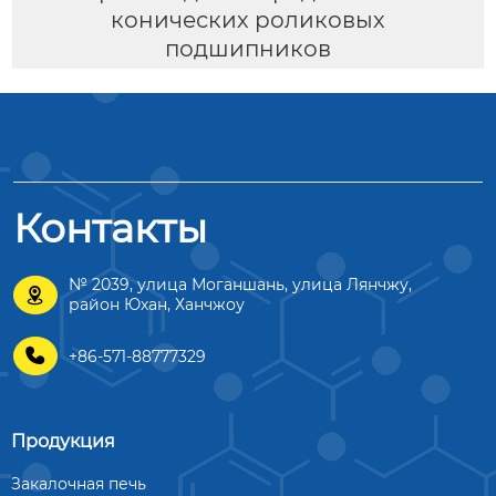
конических роликовых
подшипников
Контакты
№ 2039, улица Моганшань, улица Лянчжу,

район Юхан, Ханчжоу

+86-571-88777329
Продукция
Закалочная печь