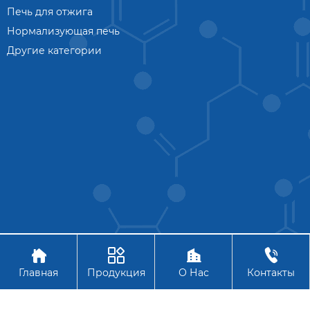
Печь для отжига
Нормализующая печь
Другие категории




Авторское право © АО Ханчжоу Цзиньчжоу Технология
Главная
Продукция
О Нас
Контакты