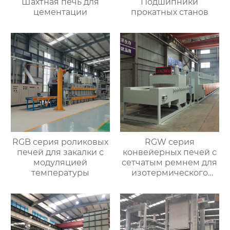
Шахтная печь для
Подшипники
цементации
прокатных станов
RGB серия роликовых
RGW серия
печей для закалки с
конвейерных печей с
модуляцией
сетчатым ремнем для
температуры
изотермического
нормализования в
непрерывном
процессе