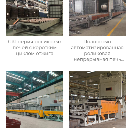
GKT серия роликовых
Полностью
печей с коротким
автоматизированная
циклом отжига
роликовая
непрерывная печь
для отжига
алюминиевых листов