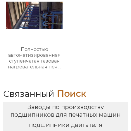
Полностью
автоматизированная
ступенчатая газовая
нагревательная печь,
полностью
автоматизированная
газовая
нагревательная печь
Связанный
Поиск
для ковки
Заводы по производству
подшипников для печатных машин
подшипники двигателя