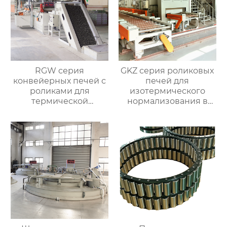
RGW серия
GKZ серия роликовых
конвейерных печей с
печей для
роликами для
изотермического
термической
нормализования в
обработки
непрерывном
процессе