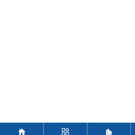


