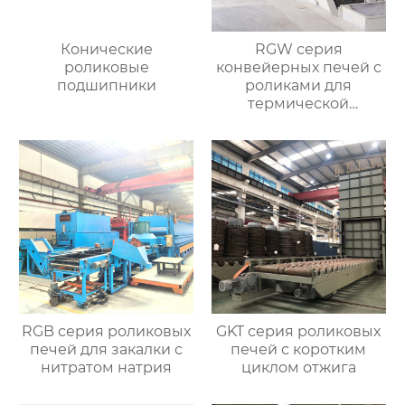
Конические
RGW серия
роликовые
конвейерных печей с
подшипники
роликами для
термической
обработки
RGB серия роликовых
GKT серия роликовых
печей для закалки с
печей с коротким
нитратом натрия
циклом отжига