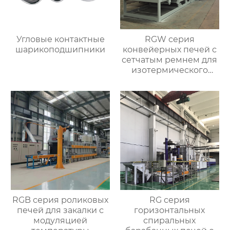
Угловые контактные
RGW серия
шарикоподшипники
конвейерных печей с
сетчатым ремнем для
изотермического
нормализования в
непрерывном
процессе
RGB серия роликовых
RG серия
печей для закалки с
горизонтальных
модуляцией
спиральных