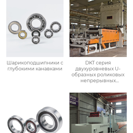
Шарикоподшипники с
DKT серия
глубокими канавками
двухуровневых U-
образных роликовых
непрерывных
отжигательных печей