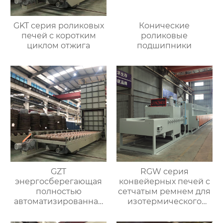
GKT серия роликовых
Конические
печей с коротким
роликовые
циклом отжига
подшипники
GZT
RGW серия
энергосберегающая
конвейерных печей с
полностью
сетчатым ремнем для
автоматизированная
изотермического
печь для отжига с
нормализования в
контролируемой
непрерывном