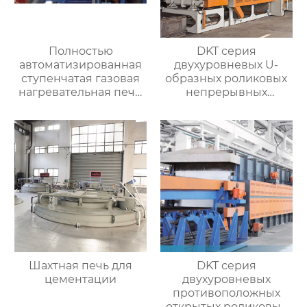
Полностью
DKT серия
автоматизированная
двухуровневых U-
ступенчатая газовая
образных роликовых
нагревательная печь,
непрерывных
полностью
отжигательных печей
автоматизированная
газовая
нагревательная печь
для ковки
Шахтная печь для
DKT серия
цементации
двухуровневых
противоположных
открытых роликовых