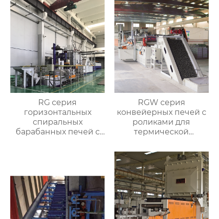
атмосферой
процессе
RG серия
RGW серия
горизонтальных
конвейерных печей с
спиральных
роликами для
барабанных печей с
термической
контролируемой
обработки
атмосферой для
термической
обработки