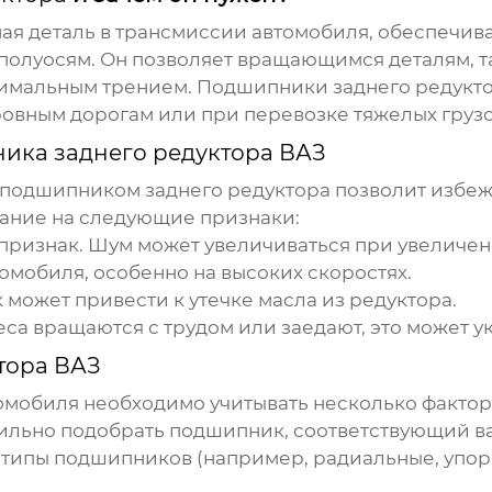
ная деталь в трансмиссии автомобиля, обеспечи
 полуосям. Он позволяет вращающимся деталям, т
инимальным трением.
Подшипники заднего редукт
ровным дорогам или при перевозке тяжелых грузо
ика заднего редуктора ВАЗ
подшипником заднего редуктора
позволит избеж
ание на следующие признаки:
ризнак. Шум может увеличиваться при увеличени
омобиля, особенно на высоких скоростях.
к
может привести к утечке масла из редуктора.
са вращаются с трудом или заедают, это может у
тора ВАЗ
омобиля необходимо учитывать несколько фактор
ильно подобрать
подшипник
, соответствующий 
 типы
подшипников
(например, радиальные, упор