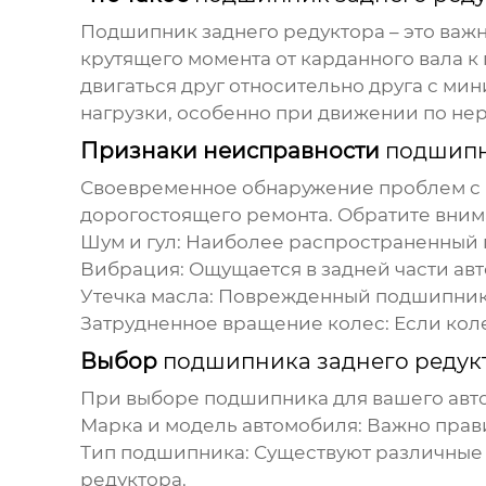
Подшипник заднего редуктора
– это важ
крутящего момента от карданного вала к
двигаться друг относительно друга с м
нагрузки, особенно при движении по не
Признаки неисправности
подшипн
Своевременное обнаружение проблем с
дорогостоящего ремонта. Обратите вним
Шум и гул:
Наиболее распространенный п
Вибрация:
Ощущается в задней части авт
Утечка масла:
Поврежденный
подшипни
Затрудненное вращение колес:
Если коле
Выбор
подшипника заднего редук
При выборе
подшипника
для вашего авт
Марка и модель автомобиля:
Важно прав
Тип
подшипника
:
Существуют различные
редуктора.