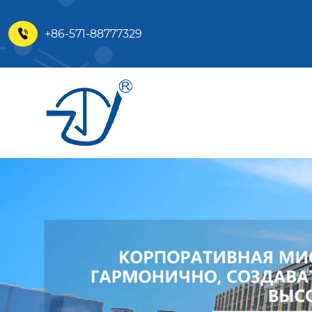
+86-571-88777329
