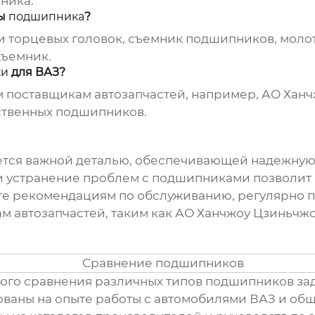
ника
.
ны
подшипника
?
и торцевых головок, съемник
подшипников
, моло
дъемник.
ки
для ВАЗ?
 поставщикам автозапчастей, например,
АО Ханч
ственных
подшипников
.
тся важной деталью, обеспечивающей надежную
и устранение проблем с
подшипниками
позволит 
те рекомендациям по обслуживанию, регулярно 
 автозапчастей, таким как
АО Ханчжоу Цзиньчжо
ного сравнения различных типов подшипников зад
нованы на опыте работы с автомобилями ВАЗ и о