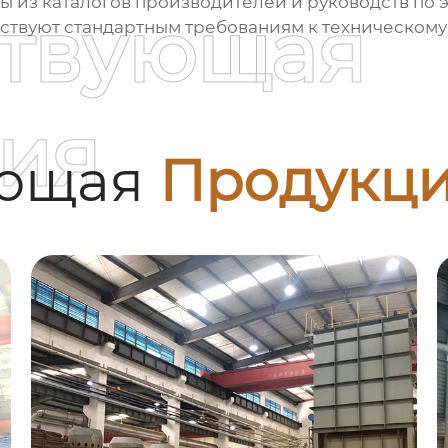
ты из каталогов производителей и руководств по
ствующая
ствуют стандартным требованиям к техническом
ия
ующая
Продукц