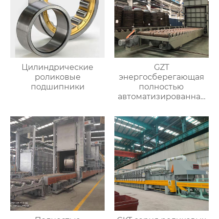
Цилиндрические
GZT
роликовые
энергосберегающая
подшипники
полностью
автоматизированная
печь для отжига с
контролируемой
атмосферой