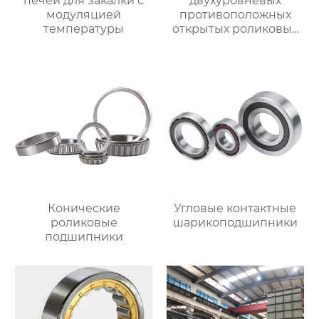
печей для закалки с
двухуровневых
модуляцией
противоположных
температуры
открытых роликовых
непрерывных
отжигательных печей
Конические
Угловые контактные
роликовые
шарикоподшипники
подшипники