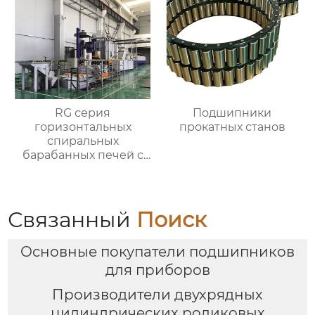
RG серия
Подшипники
горизонтальных
прокатных станов
спиральных
барабанных печей с
контролируемой
атмосферой для
термической
обработки
Связанный
Поиск
Основные покупатели подшипников
для приборов
Производители двухрядных
цилиндрических роликовых