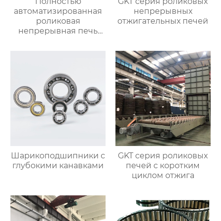
Полностью
GKT серия роликовых
автоматизированная
непрерывных
роликовая
отжигательных печей
непрерывная печь
для отжига
алюминиевых листов
Шарикоподшипники с
GKT серия роликовых
глубокими канавками
печей с коротким
циклом отжига