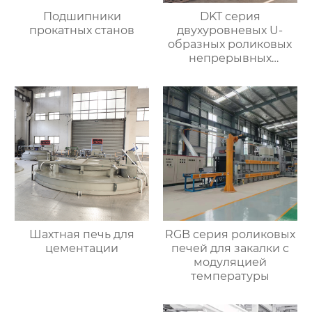
Подшипники
DKT серия
прокатных станов
двухуровневых U-
образных роликовых
непрерывных
отжигательных печей
Шахтная печь для
RGB серия роликовых
цементации
печей для закалки с
модуляцией
температуры