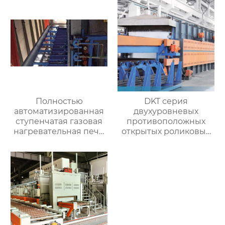
Полностью
DKT серия
автоматизированная
двухуровневых
ступенчатая газовая
противоположных
нагревательная печь,
открытых роликовых
полностью
непрерывных
автоматизированная
отжигательных печей
газовая
нагревательная печь
для ковки