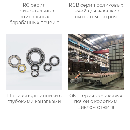
RG серия
RGB серия роликовых
горизонтальных
печей для закалки с
спиральных
нитратом натрия
барабанных печей с
контролируемой
атмосферой для
термической
обработки
Шарикоподшипники с
GKT серия роликовых
глубокими канавками
печей с коротким
циклом отжига