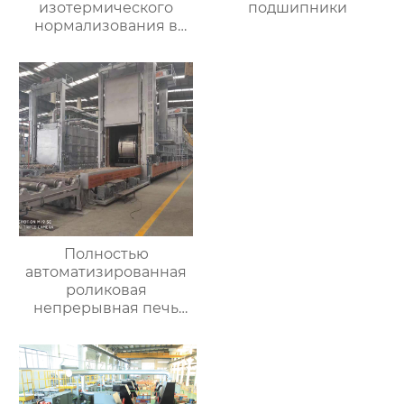
изотермического
подшипники
нормализования в
непрерывном
процессе
Полностью
автоматизированная
роликовая
непрерывная печь
для отжига
алюминиевых листов