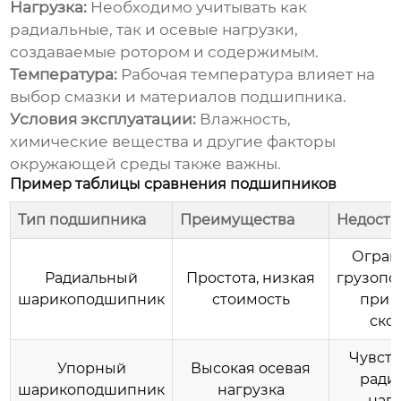
Нагрузка:
Необходимо учитывать как
радиальные, так и осевые нагрузки,
создаваемые ротором и содержимым.
Температура:
Рабочая температура влияет на
выбор смазки и материалов подшипника.
Условия эксплуатации:
Влажность,
химические вещества и другие факторы
окружающей среды также важны.
Пример таблицы сравнения подшипников
Тип подшипника
Преимущества
Недоста
Огран
Радиальный
Простота, низкая
грузопо
шарикоподшипник
стоимость
при 
ско
Чувств
Упорный
Высокая осевая
ради
шарикоподшипник
нагрузка
наг