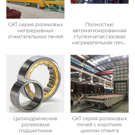
GKT серия роликовых
Полностью
непрерывных
автоматизированная
отжигательных печей
ступенчатая газовая
нагревательная печь,
полностью
автоматизированная
газовая
нагревательная печь
для ковки
Цилиндрические
GKT серия роликовых
роликовые
печей с коротким
подшипники
циклом отжига