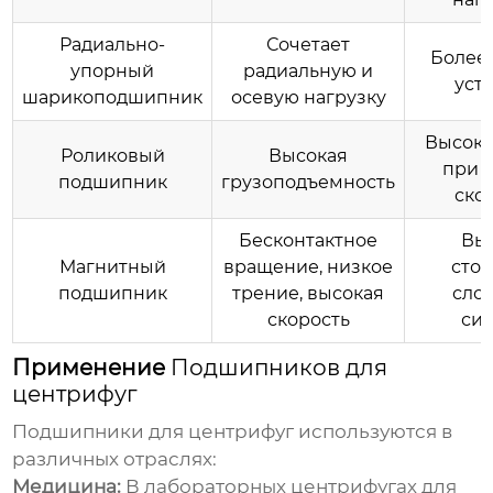
Радиально-
Сочетает
Более
упорный
радиальную и
уст
шарикоподшипник
осевую нагрузку
Высоко
Роликовый
Высокая
при 
подшипник
грузоподъемность
ско
Бесконтактное
Вы
Магнитный
вращение, низкое
стои
подшипник
трение, высокая
сло
скорость
си
Применение
Подшипников для
центрифуг
Подшипники для центрифуг
используются в
различных отраслях:
Медицина:
В лабораторных центрифугах для