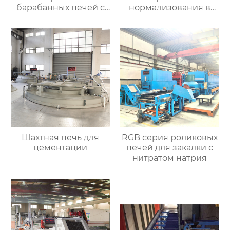
барабанных печей с
нормализования в
контролируемой
непрерывном
атмосферой для
процессе
термической
обработки
Шахтная печь для
RGB серия роликовых
цементации
печей для закалки с
нитратом натрия