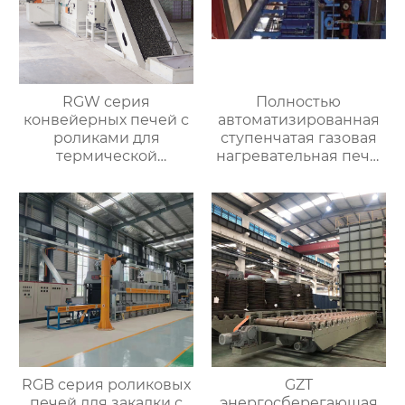
RGW серия
Полностью
конвейерных печей с
автоматизированная
роликами для
ступенчатая газовая
термической
нагревательная печь,
обработки
полностью
автоматизированная
газовая
нагревательная печь
для ковки
RGB серия роликовых
GZT
печей для закалки с
энергосберегающая