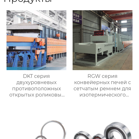
DKT серия
RGW серия
двухуровневых
конвейерных печей с
противоположных
сетчатым ремнем для
открытых роликовых
изотермического
непрерывных
нормализования в
отжигательных печей
непрерывном
процессе