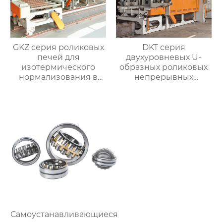
GKZ серия роликовых
DKT серия
печей для
двухуровневых U-
изотермического
образных роликовых
нормализования в
непрерывных
непрерывном
отжигательных печей
процессе
Самоустанавливающиеся