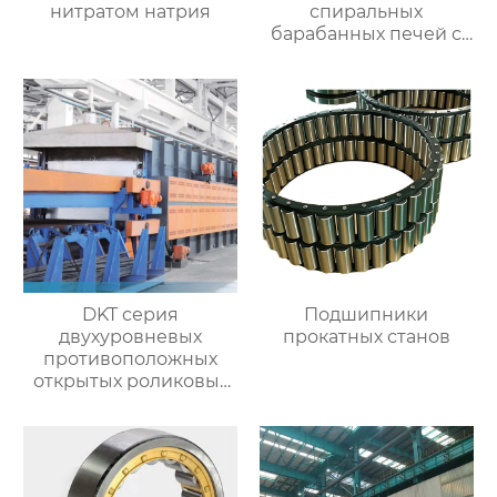
нитратом натрия
спиральных
барабанных печей с
контролируемой
атмосферой для
термической
обработки
DKT серия
Подшипники
двухуровневых
прокатных станов
противоположных
открытых роликовых
непрерывных
отжигательных печей