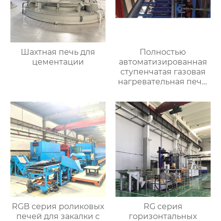
Шахтная печь для
Полностью
цементации
автоматизированная
ступенчатая газовая
нагревательная печь,
полностью
автоматизированная
газовая
нагревательная печь
для ковки
RGB серия роликовых
RG серия
печей для закалки с
горизонтальных