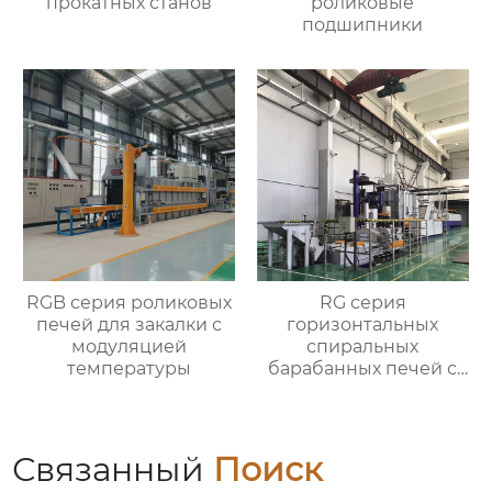
прокатных станов
роликовые
подшипники
RGB серия роликовых
RG серия
печей для закалки с
горизонтальных
модуляцией
спиральных
температуры
барабанных печей с
контролируемой
атмосферой для
термической
обработки
Связанный
Поиск