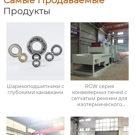
Самые Продаваемые
Продукты
Шарикоподшипники с
RGW серия
глубокими канавками
конвейерных печей с
сетчатым ремнем для
изотермического
нормализования в
непрерывном
процессе