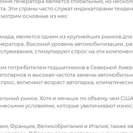
емня генератора
является глобальным, но неско
а. Эти страны часто служат индикаторами тенд
смотрим основные из них:
анада, является одним из крупнейших рынков дл
нератора
. Высокий уровень автомобилизации, ра
служивания, стимулируют спрос на эти компонен
им потребителем
подшипников
в Северной Амери
топарков и высокая частота замены автомобиль
спрос, включают возраст автопарка, климатическ
ельный рынок. Хотя и меньше по объему, чем США
ическими условиями, которые увеличивают износ
ания, Франция, Великобритания и Италия, также 