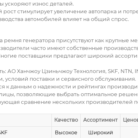
 ускоряют износ деталей.
рост стимулирует увеличение автопарка и потр
водства автомобилей влияет на общий спрос.
а ремня генератора
присутствуют как крупные ме
зводители часто имеют собственные производст
 Многие поставщики предлагают широкий ассорт
ть:
АО Ханчжоу Цзиньчжоу Технология
, SKF, NTN,
и, условий поставки и сервисного обслуживания.
ся к данным о надежности и рейтингах производ
блицы, позволяющие выбрать оптимальное решен
рующая сравнение нескольких производителей
п
Качество
Ассортимент
Ценов
SKF
Высокое
Широкий