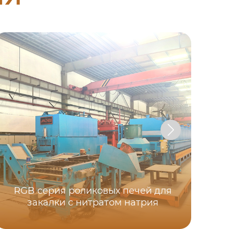
G
RGB серия роликовых печей для
из
закалки с нитратом натрия