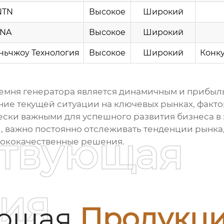
NTN
Высокое
Широкий
INA
Высокое
Широкий
ньчжоу Технология
Высокое
Широкий
Конк
емня генератора
является динамичным и прибыль
ие текущей ситуации на ключевых рынках, факто
ски важными для успешного развития бизнеса в 
, важно постоянно отслеживать тенденции рынка
ствующая
сококачественные решения.
ия
ующая
Продукц