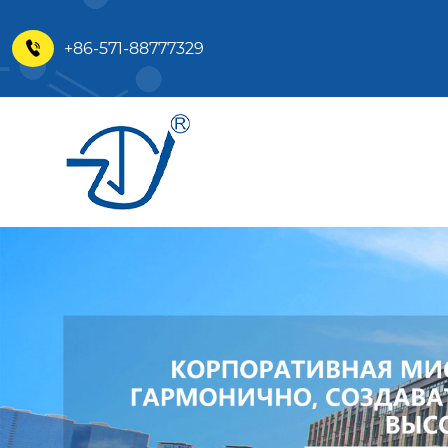
+86-571-88777329
