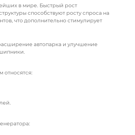
ейших в мире. Быстрый рост
труктуры способствуют росту спроса на
нтов, что дополнительно стимулирует
 расширение автопарка и улучшение
шипники
.
м относятся:
лей.
генератора
: