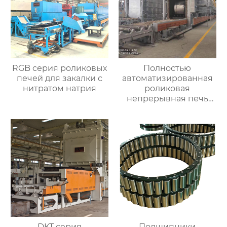
RGB серия роликовых
Полностью
печей для закалки с
автоматизированная
нитратом натрия
роликовая
непрерывная печь
для отжига
алюминиевых листов
DKT серия
Подшипники