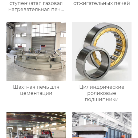
ступенчатая газовая
отжигательных печей
нагревательная печь,
полностью
автоматизированная
газовая
нагревательная печь
для ковки
Шахтная печь для
Цилиндрические
цементации
роликовые
подшипники