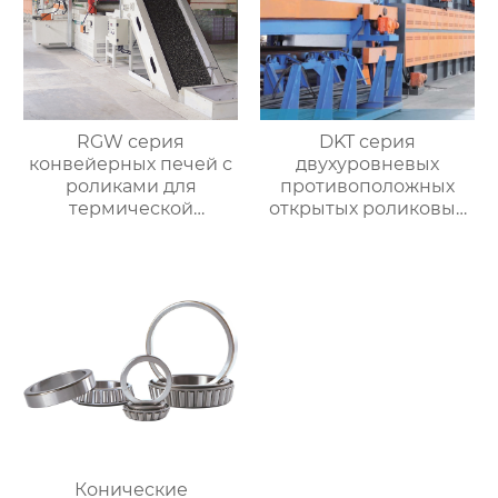
RGW серия
DKT серия
конвейерных печей с
двухуровневых
роликами для
противоположных
термической
открытых роликовых
обработки
непрерывных
отжигательных печей
Конические