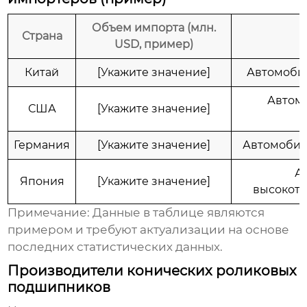
Объем импорта (млн.
Страна
USD, пример)
Китай
[Укажите значение]
Автомобил
Автомо
США
[Укажите значение]
Германия
[Укажите значение]
Автомобил
А
Япония
[Укажите значение]
высокоте
Примечание: Данные в таблице являются
примером и требуют актуализации на основе
последних статистических данных.
Производители конических роликовых
подшипников